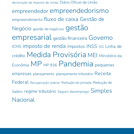
Diário Oficial da União
declaração de imposto de renda
empreendedorismo
empreendedor
fluxo de caixa
Gestão de
empreendimento
gestão
Negócio
gestão de negócios
empresarial
Governo
gestão financeira
imposto de renda
INSS
Impostos
Linha de
ICMS
ISS
Medida Provisória
MEI
crédito
Ministério da
Pandemia
MP
pequenas
Econômia
MP 936
Receita
empresas
planejamento
planejamento tributário
Federal
Redução de jornada
Redução de
Recuperação Judicial
Simples
regime tributário
Salário
Seguro-desemprego
Nacional