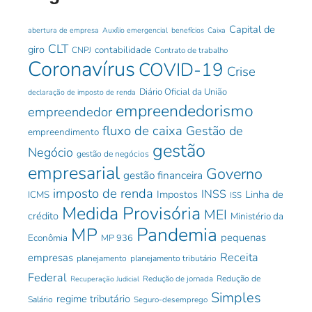
Capital de
abertura de empresa
Auxílio emergencial
benefícios
Caixa
CLT
giro
contabilidade
CNPJ
Contrato de trabalho
Coronavírus
COVID-19
Crise
Diário Oficial da União
declaração de imposto de renda
empreendedorismo
empreendedor
fluxo de caixa
Gestão de
empreendimento
gestão
Negócio
gestão de negócios
empresarial
Governo
gestão financeira
imposto de renda
INSS
Impostos
Linha de
ICMS
ISS
Medida Provisória
MEI
crédito
Ministério da
Pandemia
MP
pequenas
Econômia
MP 936
Receita
empresas
planejamento
planejamento tributário
Federal
Redução de jornada
Redução de
Recuperação Judicial
Simples
regime tributário
Salário
Seguro-desemprego