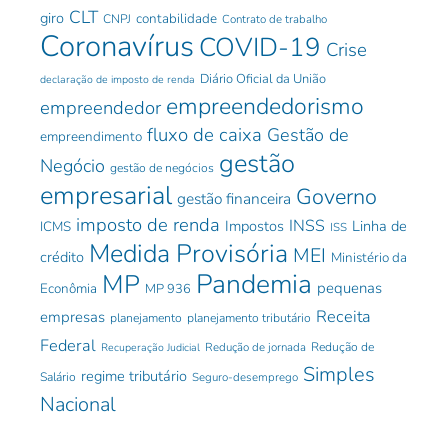
CLT
giro
contabilidade
CNPJ
Contrato de trabalho
Coronavírus
COVID-19
Crise
Diário Oficial da União
declaração de imposto de renda
empreendedorismo
empreendedor
fluxo de caixa
Gestão de
empreendimento
gestão
Negócio
gestão de negócios
empresarial
Governo
gestão financeira
imposto de renda
INSS
Impostos
Linha de
ICMS
ISS
Medida Provisória
MEI
crédito
Ministério da
Pandemia
MP
pequenas
Econômia
MP 936
Receita
empresas
planejamento
planejamento tributário
Federal
Redução de jornada
Redução de
Recuperação Judicial
Simples
regime tributário
Salário
Seguro-desemprego
Nacional