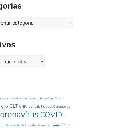
gorias
ivos
empresa
Auxílio emergencial
benefícios
Caixa
CLT
 giro
contabilidade
CNPJ
Contrato de
oronavírus
COVID-
se
Diário Oficial
declaração de imposto de renda