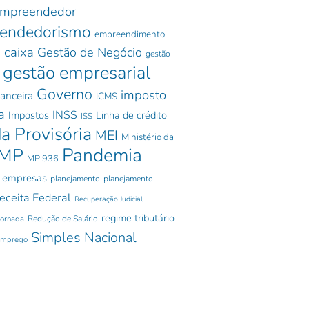
mpreendedor
endedorismo
empreendimento
 caixa
Gestão de Negócio
gestão
gestão empresarial
Governo
imposto
nanceira
ICMS
a
INSS
Impostos
Linha de crédito
ISS
a Provisória
MEI
Ministério da
Pandemia
MP
MP 936
 empresas
planejamento
planejamento
eceita Federal
Recuperação Judicial
regime tributário
jornada
Redução de Salário
Simples Nacional
emprego