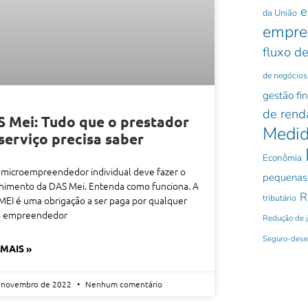
e
da União
empre
fluxo de
de negócios
gestão fi
de rend
 Mei: Tudo que o prestador
Medid
serviço precisa saber
Econômia
microempreendedor individual deve fazer o
pequenas
himento da DAS Mei. Entenda como funciona. A
R
tributário
EI é uma obrigação a ser paga por qualquer
o empreendedor
Redução de 
Seguro-des
 MAIS »
 novembro de 2022
Nenhum comentário