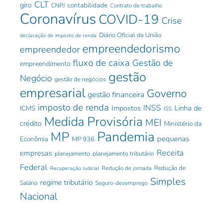
CLT
giro
contabilidade
CNPJ
Contrato de trabalho
Coronavírus
COVID-19
Crise
Diário Oficial da União
declaração de imposto de renda
empreendedorismo
empreendedor
fluxo de caixa
Gestão de
empreendimento
gestão
Negócio
gestão de negócios
empresarial
Governo
gestão financeira
imposto de renda
INSS
Impostos
Linha de
ICMS
ISS
Medida Provisória
MEI
crédito
Ministério da
Pandemia
MP
pequenas
Econômia
MP 936
Receita
empresas
planejamento
planejamento tributário
Federal
Redução de jornada
Redução de
Recuperação Judicial
Simples
regime tributário
Salário
Seguro-desemprego
Nacional