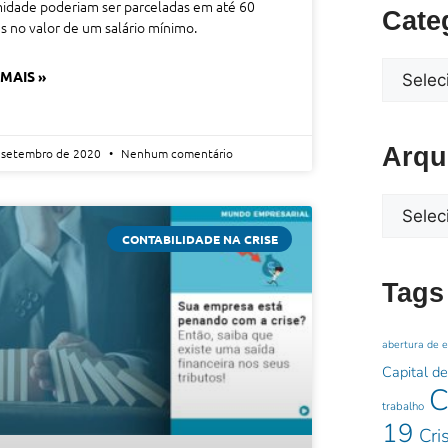
idade poderiam ser parceladas em até 60
Cate
 no valor de um salário mínimo.
 MAIS »
Arqu
 setembro de 2020
Nenhum comentário
CONTABILIDADE NA CRISE
Tags
abertura de 
Capital de
C
trabalho
19
Cri