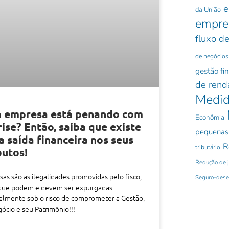
e
da União
empre
fluxo de
de negócios
gestão fi
de rend
Medid
a empresa está penando com
Econômia
rise? Então, saiba que existe
pequenas
 saída financeira nos seus
R
tributário
butos!
Redução de 
sas são as ilegalidades promovidas pelo fisco,
Seguro-des
que podem e devem ser expurgadas
ialmente sob o risco de comprometer a Gestão,
ócio e seu Patrimônio!!!