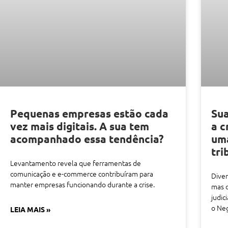
Pequenas empresas estão cada
Su
vez mais digitais. A sua tem
a c
acompanhado essa tendência?
uma
tri
Levantamento revela que ferramentas de
comunicação e e-commerce contribuíram para
Diver
manter empresas funcionando durante a crise.
mas 
judic
o Neg
LEIA MAIS »