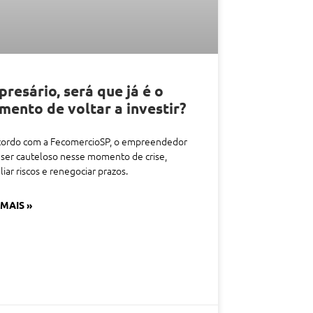
resário, será que já é o
ento de voltar a investir?
cordo com a FecomercioSP, o empreendedor
ser cauteloso nesse momento de crise,
liar riscos e renegociar prazos.
 MAIS »