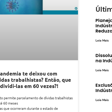
Últi
Planej
Indústr
Reduza
Leia Mais
Dissolu
na Ind
Leia Mais
andemia te deixou com
idas trabalhistas? Então, que
Exclusã
 dividi-las em 60 vezes?!
Indústr
to permite parcelamento de dívidas trabalhistas
Leia Mais
té 60 meses
as que ocorreram durante o estado de