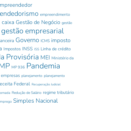
mpreendedor
endedorismo
empreendimento
 caixa
Gestão de Negócio
gestão
gestão empresarial
Governo
imposto
nanceira
ICMS
a
INSS
Impostos
Linha de crédito
ISS
a Provisória
MEI
Ministério da
Pandemia
MP
MP 936
 empresas
planejamento
planejamento
eceita Federal
Recuperação Judicial
regime tributário
jornada
Redução de Salário
Simples Nacional
emprego