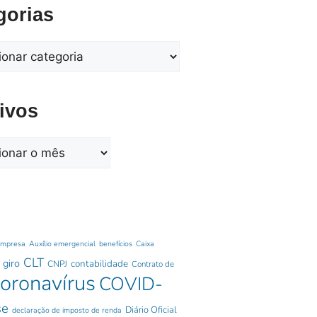
gorias
ivos
empresa
Auxílio emergencial
benefícios
Caixa
CLT
 giro
contabilidade
CNPJ
Contrato de
oronavírus
COVID-
se
Diário Oficial
declaração de imposto de renda