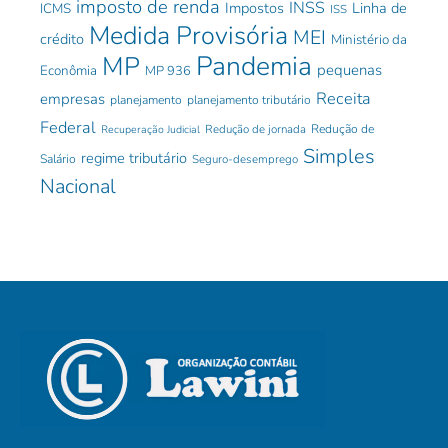
imposto de renda
INSS
Impostos
Linha de
ICMS
ISS
Medida Provisória
MEI
crédito
Ministério da
Pandemia
MP
pequenas
Econômia
MP 936
Receita
empresas
planejamento
planejamento tributário
Federal
Redução de jornada
Redução de
Recuperação Judicial
Simples
regime tributário
Salário
Seguro-desemprego
Nacional