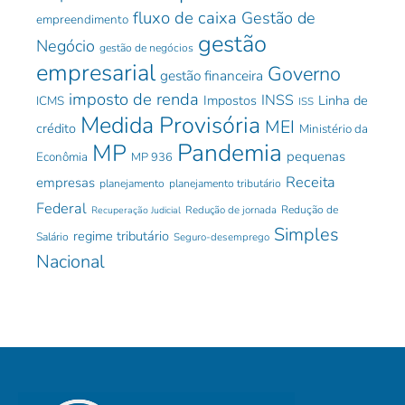
fluxo de caixa
Gestão de
empreendimento
gestão
Negócio
gestão de negócios
empresarial
Governo
gestão financeira
imposto de renda
INSS
Impostos
Linha de
ICMS
ISS
Medida Provisória
MEI
crédito
Ministério da
Pandemia
MP
pequenas
Econômia
MP 936
Receita
empresas
planejamento
planejamento tributário
Federal
Redução de jornada
Redução de
Recuperação Judicial
Simples
regime tributário
Salário
Seguro-desemprego
Nacional