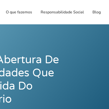
O que fazemos
Responsabilidade Social
Blog
Abertura De
idades Que
Vida Do
io