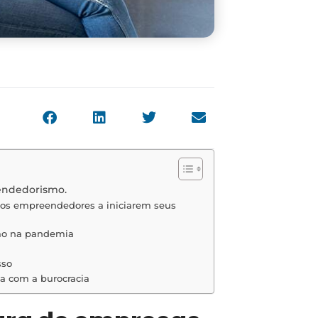
eendedorismo.
rsos empreendedores a iniciarem seus
smo na pandemia
sso
da com a burocracia