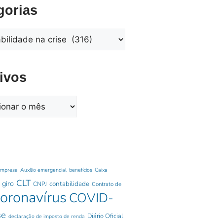
gorias
ivos
empresa
Auxílio emergencial
benefícios
Caixa
CLT
 giro
contabilidade
CNPJ
Contrato de
oronavírus
COVID-
se
Diário Oficial
declaração de imposto de renda