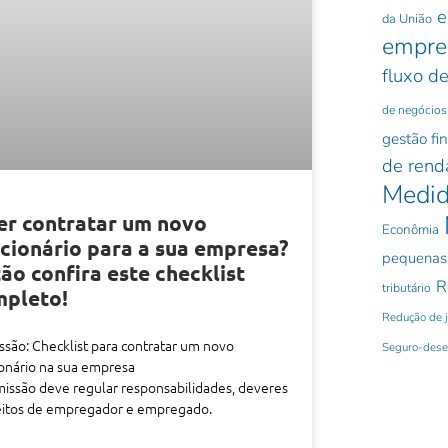
e
da União
empre
fluxo de
de negócios
gestão fi
de rend
Medid
r contratar um novo
Econômia
cionário para a sua empresa?
pequenas
ão confira este checklist
R
tributário
mpleto!
Redução de 
são: Checklist para contratar um novo
Seguro-des
onário na sua empresa
issão deve regular responsabilidades, deveres
reitos de empregador e empregado.