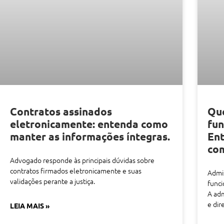
Contratos assinados
Que
eletronicamente: entenda como
fun
manter as informações íntegras.
Ent
co
Advogado responde às principais dúvidas sobre
contratos firmados eletronicamente e suas
Admis
validações perante a justiça.
funci
A adm
e di
LEIA MAIS »