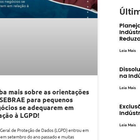
Últi
Planej
Indústr
Reduza
Leia Mais
Dissolu
na Ind
Leia Mais
ba mais sobre as orientações
 SEBRAE para pequenos
Exclusã
gócios se adequarem em
Indústr
ação à LGPD!
Leia Mais
 Geral de Proteção de Dados (LGPD) entrou em
 em setembro do ano passado e muitas