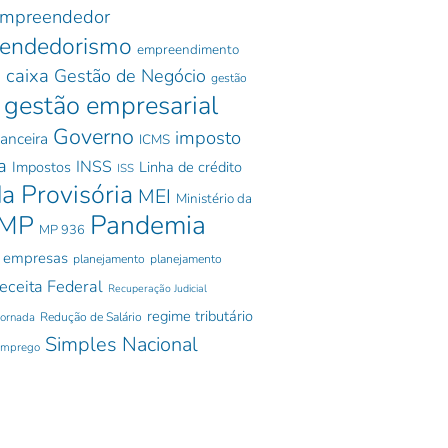
mpreendedor
endedorismo
empreendimento
 caixa
Gestão de Negócio
gestão
gestão empresarial
Governo
imposto
nanceira
ICMS
a
INSS
Impostos
Linha de crédito
ISS
a Provisória
MEI
Ministério da
Pandemia
MP
MP 936
 empresas
planejamento
planejamento
eceita Federal
Recuperação Judicial
regime tributário
jornada
Redução de Salário
Simples Nacional
emprego