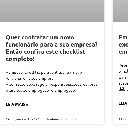
Quer contratar um novo
Emp
funcionário para a sua empresa?
exc
Então confira este checklist
em
completo!
Recei
Simpl
Admissão: Checklist para contratar um novo
Em n
funcionário na sua empresa
suspe
A admissão deve regular responsabilidades, deveres
débi
e direitos de empregador e empregado.
LEIA
LEIA MAIS »
14 de janeiro de 2021
Nenhum comentário
11 de