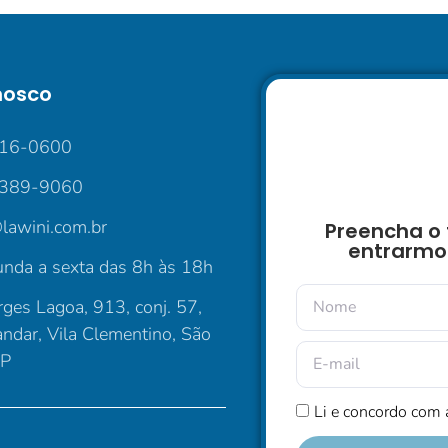
nosco
016-0600
5389-9060
lawini.com.br
Preencha o 
entrarmo
nda a sexta das 8h às 18h
ges Lagoa, 913, conj. 57,
andar, Vila Clementino, São
SP
Li e concordo com