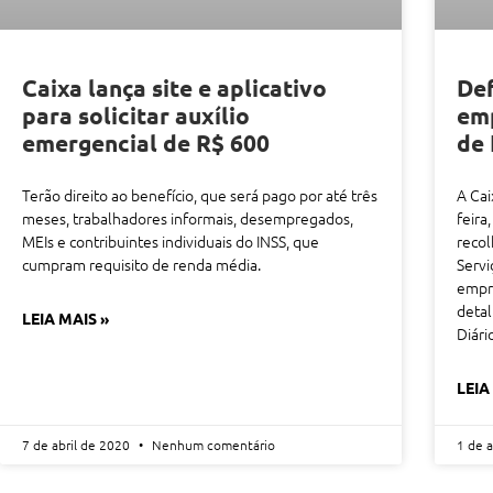
Caixa lança site e aplicativo
Def
para solicitar auxílio
em
emergencial de R$ 600
de
Terão direito ao benefício, que será pago por até três
A Cai
meses, trabalhadores informais, desempregados,
feira
MEIs e contribuintes individuais do INSS, que
reco
cumpram requisito de renda média.
Servi
empr
detal
LEIA MAIS »
Diári
LEIA
7 de abril de 2020
Nenhum comentário
1 de 