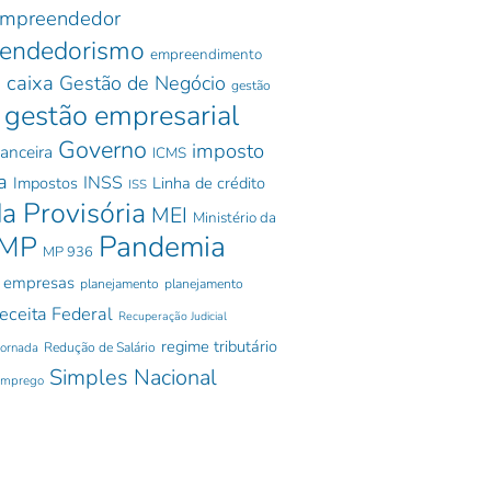
mpreendedor
endedorismo
empreendimento
 caixa
Gestão de Negócio
gestão
gestão empresarial
Governo
imposto
nanceira
ICMS
a
INSS
Impostos
Linha de crédito
ISS
a Provisória
MEI
Ministério da
Pandemia
MP
MP 936
 empresas
planejamento
planejamento
eceita Federal
Recuperação Judicial
regime tributário
jornada
Redução de Salário
Simples Nacional
emprego