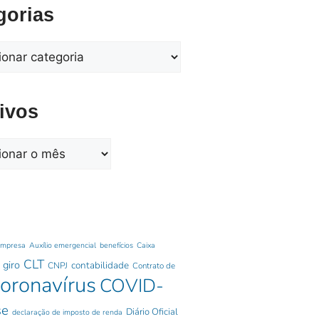
gorias
ivos
empresa
Auxílio emergencial
benefícios
Caixa
CLT
 giro
contabilidade
CNPJ
Contrato de
oronavírus
COVID-
se
Diário Oficial
declaração de imposto de renda