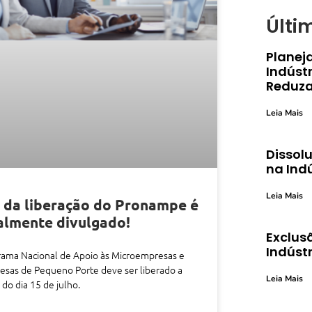
Últi
Planej
Indústr
Reduza
Leia Mais
Dissolu
na Ind
Leia Mais
 da liberação do Pronampe é
almente divulgado!
Exclusã
Indústr
rama Nacional de Apoio às Microempresas e
sas de Pequeno Porte deve ser liberado a
Leia Mais
r do dia 15 de julho.