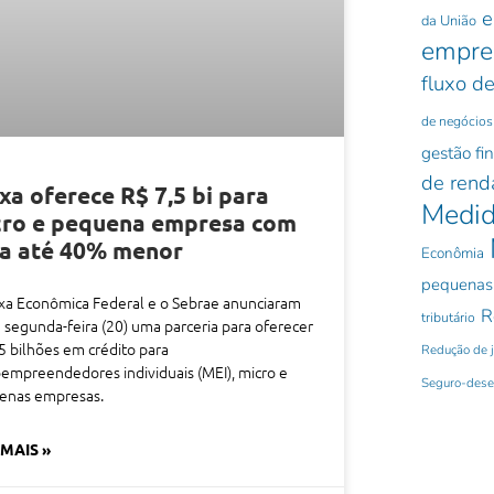
e
da União
empre
fluxo de
de negócios
gestão fi
de rend
xa oferece R$ 7,5 bi para
Medid
cro e pequena empresa com
xa até 40% menor
Econômia
pequenas
xa Econômica Federal e o Sebrae anunciaram
R
tributário
 segunda-feira (20) uma parceria para oferecer
5 bilhões em crédito para
Redução de 
empreendedores individuais (MEI), micro e
Seguro-des
enas empresas.
 MAIS »