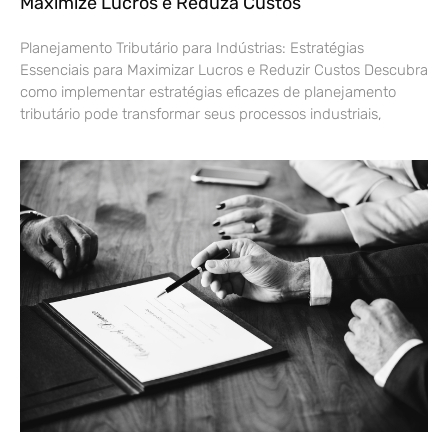
Maximize Lucros e Reduza Custos
Planejamento Tributário para Indústrias: Estratégias
Essenciais para Maximizar Lucros e Reduzir Custos Descubra
como implementar estratégias eficazes de planejamento
tributário pode transformar seus processos industriais,