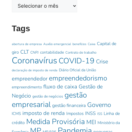
Tags
Capital de
abertura de empresa
Auxílio emergencial
benefícios
Caixa
CLT
giro
contabilidade
CNPJ
Contrato de trabalho
Coronavírus
COVID-19
Crise
Diário Oficial da União
declaração de imposto de renda
empreendedorismo
empreendedor
fluxo de caixa
Gestão de
empreendimento
gestão
Negócio
gestão de negócios
empresarial
Governo
gestão financeira
imposto de renda
INSS
Impostos
Linha de
ICMS
ISS
Medida Provisória
MEI
crédito
Ministério da
Pandemia
MP
pequenas
Econômia
MP 936