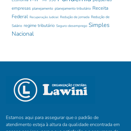
Receita
empresas
planejamento
planejamento tributário
Federal
Redução de jornada
Redução de
Recuperação Judicial
Simples
regime tributário
Salário
Seguro-desemprego
Nacional
Estamos aqui para assegurar que o padrão de
atendimento esteja à altura da qualidade encontrada em