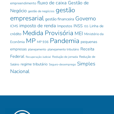
fluxo de caixa
Gestão de
empreendimento
gestão
Negócio
gestão de negócios
empresarial
Governo
gestão financeira
imposto de renda
INSS
Impostos
Linha de
ICMS
ISS
Medida Provisória
MEI
crédito
Ministério da
Pandemia
MP
pequenas
Econômia
MP 936
Receita
empresas
planejamento
planejamento tributário
Federal
Redução de jornada
Redução de
Recuperação Judicial
Simples
regime tributário
Salário
Seguro-desemprego
Nacional