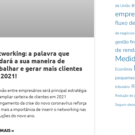
e
da União
empre
fluxo de
de negócios
gestão fi
de rend
working: a palavra que
Medid
ará a sua maneira de
balhar e gerar mais clientes
Econômia
 2021!
pequenas
R
tributário
ão entre empresários será principal estratégia
Redução de 
ampliar carteira de clientes em 2021
ngamento da crise do novo coronavírus reforça
Seguro-des
 mais a importância de inserir o networking nas
uções do novo ano.
 MAIS »