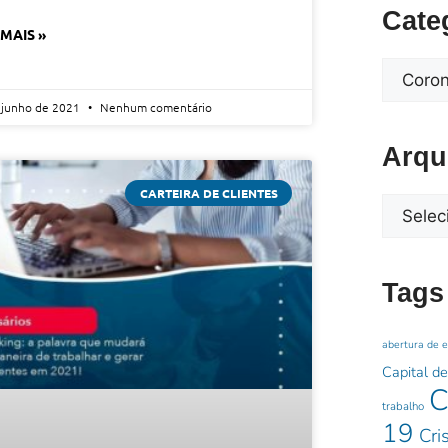
Cate
 MAIS »
 junho de 2021
Nenhum comentário
Arqu
CARTEIRA DE CLIENTES
Tags
abertura de 
Capital de
C
trabalho
19
Cri