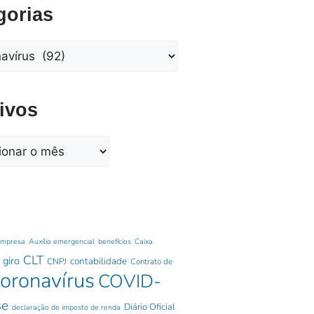
gorias
ivos
empresa
Auxílio emergencial
benefícios
Caixa
CLT
 giro
contabilidade
CNPJ
Contrato de
oronavírus
COVID-
se
Diário Oficial
declaração de imposto de renda