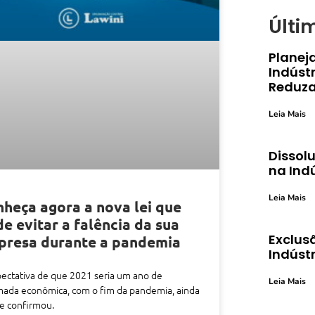
Últi
Planej
Indústr
Reduza
Leia Mais
Dissolu
na Ind
Leia Mais
heça agora a nova lei que
e evitar a falência da sua
Exclusã
presa durante a pandemia
Indústr
ectativa de que 2021 seria um ano de
Leia Mais
mada econômica, com o fim da pandemia, ainda
e confirmou.