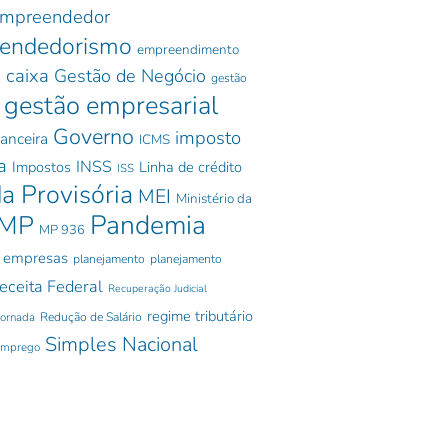
mpreendedor
endedorismo
empreendimento
 caixa
Gestão de Negócio
gestão
gestão empresarial
Governo
imposto
nanceira
ICMS
a
INSS
Impostos
Linha de crédito
ISS
a Provisória
MEI
Ministério da
Pandemia
MP
MP 936
 empresas
planejamento
planejamento
eceita Federal
Recuperação Judicial
regime tributário
jornada
Redução de Salário
Simples Nacional
emprego