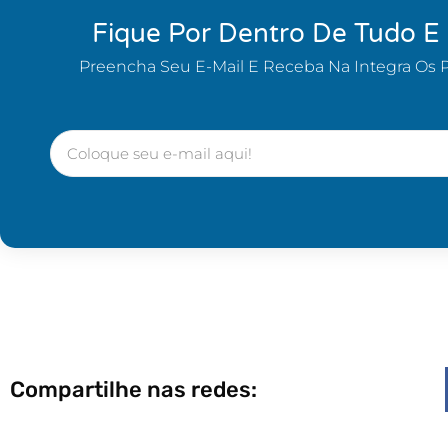
Fique Por Dentro De Tudo E
Preencha Seu E-Mail E Receba Na Integra Os 
Compartilhe nas redes: