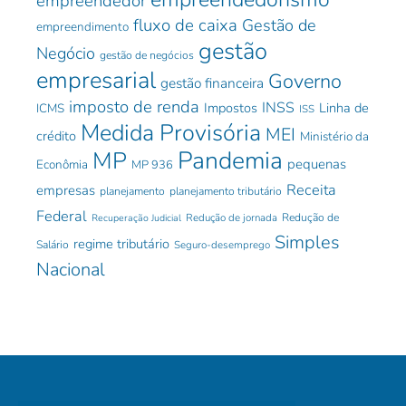
empreendedor
fluxo de caixa
Gestão de
empreendimento
gestão
Negócio
gestão de negócios
empresarial
Governo
gestão financeira
imposto de renda
INSS
Impostos
Linha de
ICMS
ISS
Medida Provisória
MEI
crédito
Ministério da
Pandemia
MP
pequenas
Econômia
MP 936
Receita
empresas
planejamento
planejamento tributário
Federal
Redução de jornada
Redução de
Recuperação Judicial
Simples
regime tributário
Salário
Seguro-desemprego
Nacional