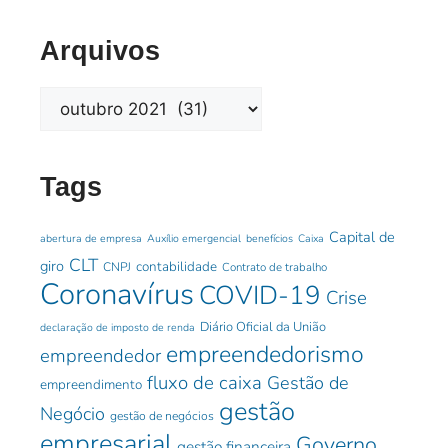
Arquivos
Tags
Capital de
abertura de empresa
Auxílio emergencial
benefícios
Caixa
CLT
giro
contabilidade
CNPJ
Contrato de trabalho
Coronavírus
COVID-19
Crise
Diário Oficial da União
declaração de imposto de renda
empreendedorismo
empreendedor
fluxo de caixa
Gestão de
empreendimento
gestão
Negócio
gestão de negócios
empresarial
Governo
gestão financeira