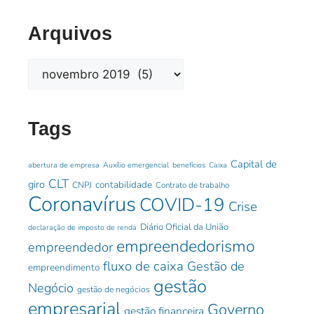
Arquivos
Tags
Capital de
abertura de empresa
Auxílio emergencial
benefícios
Caixa
CLT
giro
contabilidade
CNPJ
Contrato de trabalho
Coronavírus
COVID-19
Crise
Diário Oficial da União
declaração de imposto de renda
empreendedorismo
empreendedor
fluxo de caixa
Gestão de
empreendimento
gestão
Negócio
gestão de negócios
empresarial
Governo
gestão financeira