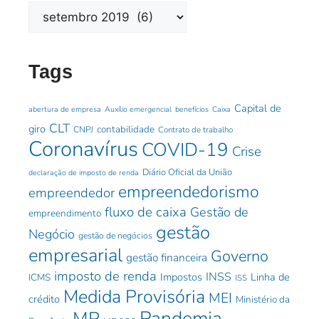
Tags
Capital de
abertura de empresa
Auxílio emergencial
benefícios
Caixa
CLT
giro
contabilidade
CNPJ
Contrato de trabalho
Coronavírus
COVID-19
Crise
Diário Oficial da União
declaração de imposto de renda
empreendedorismo
empreendedor
fluxo de caixa
Gestão de
empreendimento
gestão
Negócio
gestão de negócios
empresarial
Governo
gestão financeira
imposto de renda
INSS
Impostos
Linha de
ICMS
ISS
Medida Provisória
MEI
crédito
Ministério da
Pandemia
MP