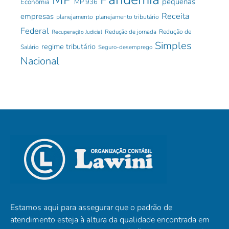
pequenas
Econômia
MP 936
Receita
empresas
planejamento
planejamento tributário
Federal
Redução de jornada
Redução de
Recuperação Judicial
Simples
regime tributário
Salário
Seguro-desemprego
Nacional
Estamos aqui para assegurar que o padrão de
atendimento esteja à altura da qualidade encontrada em