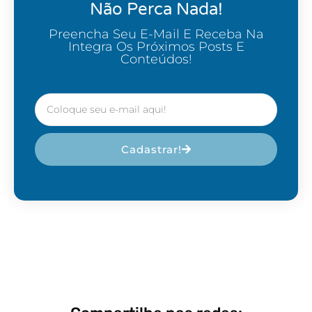
Não Perca Nada!
Preencha Seu E-Mail E Receba Na
Integra Os Próximos Posts E
Conteúdos!
Cadastrar!