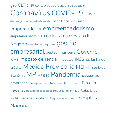
CLT
giro
contabilidade
CNPJ
Contrato de trabalho
Coronavírus
COVID-19
Crise
Diário Oficial da União
declaração de imposto de renda
empreendedorismo
empreendedor
fluxo de caixa
Gestão de
empreendimento
gestão
Negócio
gestão de negócios
empresarial
Governo
gestão financeira
imposto de renda
INSS
Impostos
Linha de
ICMS
ISS
Medida Provisória
MEI
crédito
Ministério da
Pandemia
MP
pequenas
Econômia
MP 936
Receita
empresas
planejamento
planejamento tributário
Federal
Redução de jornada
Redução de
Recuperação Judicial
Simples
regime tributário
Salário
Seguro-desemprego
Nacional