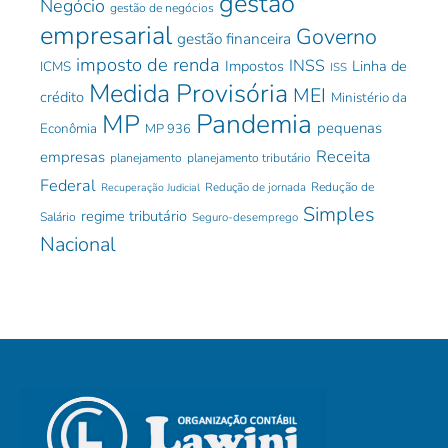
gestão
Negócio
gestão de negócios
empresarial
Governo
gestão financeira
imposto de renda
INSS
Impostos
Linha de
ICMS
ISS
Medida Provisória
MEI
crédito
Ministério da
Pandemia
MP
pequenas
Econômia
MP 936
Receita
empresas
planejamento
planejamento tributário
Federal
Redução de jornada
Redução de
Recuperação Judicial
Simples
regime tributário
Salário
Seguro-desemprego
Nacional