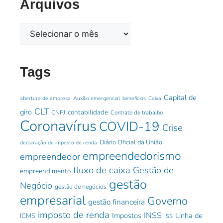
Arquivos
Tags
Capital de
abertura de empresa
Auxílio emergencial
benefícios
Caixa
CLT
giro
contabilidade
CNPJ
Contrato de trabalho
Coronavírus
COVID-19
Crise
Diário Oficial da União
declaração de imposto de renda
empreendedorismo
empreendedor
fluxo de caixa
Gestão de
empreendimento
gestão
Negócio
gestão de negócios
empresarial
Governo
gestão financeira
imposto de renda
INSS
Impostos
Linha de
ICMS
ISS