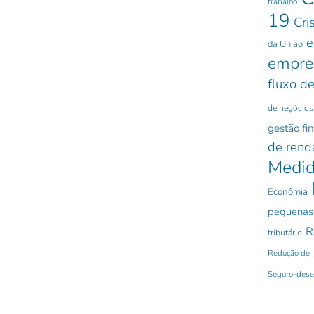
trabalho
19
Cri
e
da União
empre
fluxo de
de negócios
gestão fi
de rend
Medid
Econômia
pequenas
R
tributário
Redução de 
Seguro-des