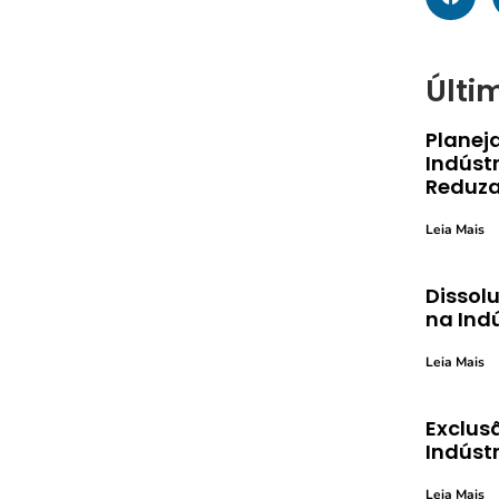
Últi
Planej
Indústr
Reduza
Leia Mais
Dissolu
na Ind
Leia Mais
Exclusã
Indústr
Leia Mais