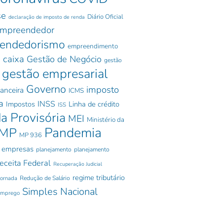
se
Diário Oficial
declaração de imposto de renda
mpreendedor
endedorismo
empreendimento
 caixa
Gestão de Negócio
gestão
gestão empresarial
Governo
imposto
nanceira
ICMS
a
INSS
Impostos
Linha de crédito
ISS
a Provisória
MEI
Ministério da
Pandemia
MP
MP 936
 empresas
planejamento
planejamento
eceita Federal
Recuperação Judicial
regime tributário
jornada
Redução de Salário
Simples Nacional
emprego