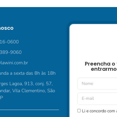
nosco
016-0600
5389-9060
lawini.com.br
Preencha o 
entrarmo
nda a sexta das 8h às 18h
ges Lagoa, 913, conj. 57,
andar, Vila Clementino, São
SP
Li e concordo com