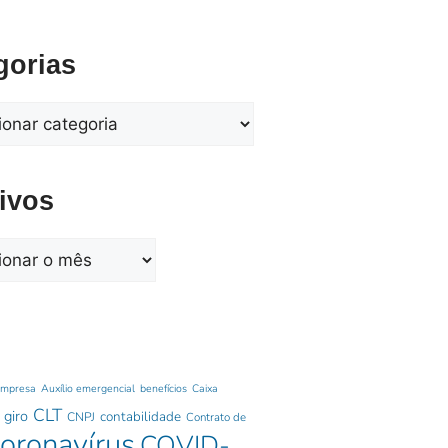
gorias
ivos
empresa
Auxílio emergencial
benefícios
Caixa
CLT
 giro
contabilidade
CNPJ
Contrato de
oronavírus
COVID-