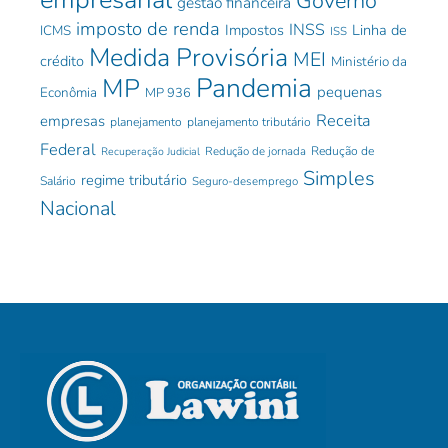
Governo
gestão financeira
imposto de renda
INSS
Impostos
Linha de
ICMS
ISS
Medida Provisória
MEI
crédito
Ministério da
Pandemia
MP
pequenas
Econômia
MP 936
Receita
empresas
planejamento
planejamento tributário
Federal
Redução de jornada
Redução de
Recuperação Judicial
Simples
regime tributário
Salário
Seguro-desemprego
Nacional