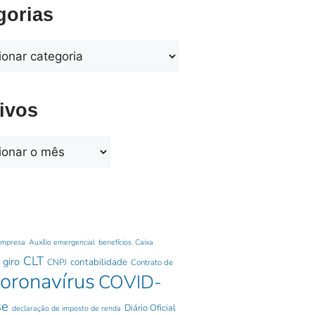
gorias
ivos
empresa
Auxílio emergencial
benefícios
Caixa
CLT
 giro
contabilidade
CNPJ
Contrato de
oronavírus
COVID-
se
Diário Oficial
declaração de imposto de renda