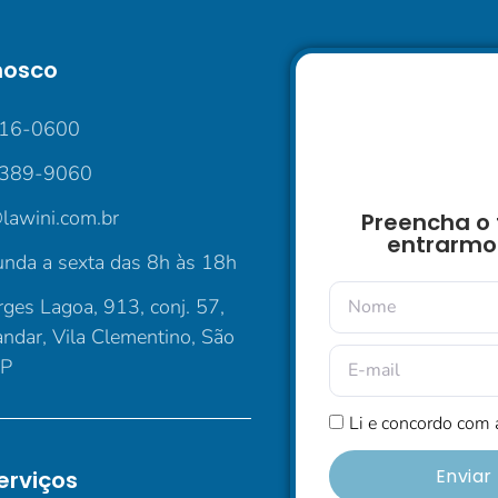
nosco
016-0600
5389-9060
lawini.com.br
Preencha o 
entrarmo
nda a sexta das 8h às 18h
ges Lagoa, 913, conj. 57,
andar, Vila Clementino, São
SP
Li e concordo com
Envia
erviços