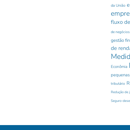
e
da União
empre
fluxo de
de negócios
gestão fi
de rend
Medid
Econômia
pequenas
R
tributário
Redução de 
Seguro-des