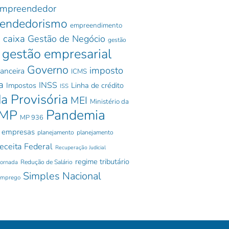
mpreendedor
endedorismo
empreendimento
 caixa
Gestão de Negócio
gestão
gestão empresarial
Governo
imposto
nanceira
ICMS
a
INSS
Impostos
Linha de crédito
ISS
a Provisória
MEI
Ministério da
Pandemia
MP
MP 936
 empresas
planejamento
planejamento
eceita Federal
Recuperação Judicial
regime tributário
jornada
Redução de Salário
Simples Nacional
emprego