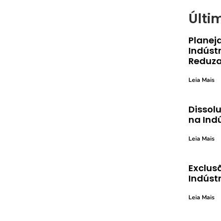
Últi
Planej
Indústr
Reduza
Leia Mais
Dissolu
na Ind
Leia Mais
Exclusã
Indústr
Leia Mais