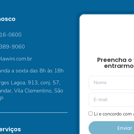
nosco
016-0600
5389-9060
lawini.com.br
Preencha o 
entrarmo
nda a sexta das 8h às 18h
ges Lagoa, 913, conj. 57,
andar, Vila Clementino, São
SP
Li e concordo com
Envia
erviços