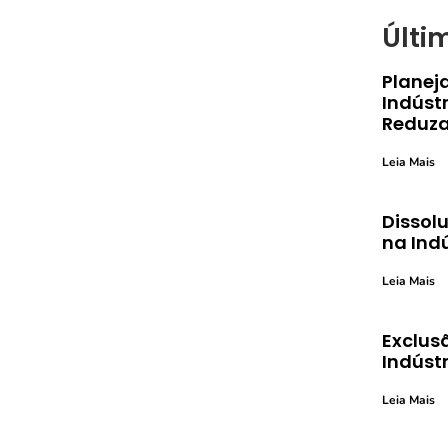
Últi
Planej
Indústr
Reduza
Leia Mais
Dissolu
na Ind
Leia Mais
Exclusã
Indústr
Leia Mais