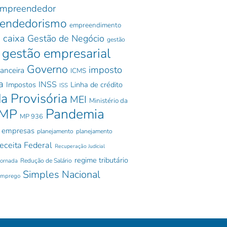
mpreendedor
endedorismo
empreendimento
 caixa
Gestão de Negócio
gestão
gestão empresarial
Governo
imposto
nanceira
ICMS
a
INSS
Impostos
Linha de crédito
ISS
a Provisória
MEI
Ministério da
Pandemia
MP
MP 936
 empresas
planejamento
planejamento
eceita Federal
Recuperação Judicial
regime tributário
jornada
Redução de Salário
Simples Nacional
emprego