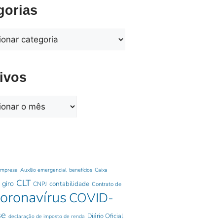
gorias
ivos
empresa
Auxílio emergencial
benefícios
Caixa
CLT
 giro
contabilidade
CNPJ
Contrato de
oronavírus
COVID-
se
Diário Oficial
declaração de imposto de renda