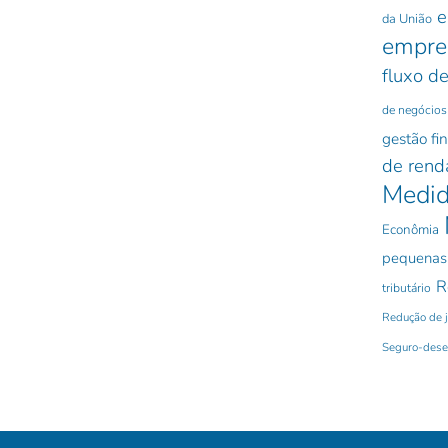
e
da União
empre
fluxo de
de negócios
gestão fi
de rend
Medid
Econômia
pequenas
R
tributário
Redução de 
Seguro-des