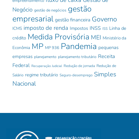
empreendimento
gestão
Negócio
gestão de negócios
empresarial
Governo
gestão financeira
imposto de renda
INSS
Impostos
Linha de
ICMS
ISS
Medida Provisória
MEI
crédito
Ministério da
Pandemia
MP
pequenas
Econômia
MP 936
Receita
empresas
planejamento
planejamento tributário
Federal
Redução de jornada
Redução de
Recuperação Judicial
Simples
regime tributário
Salário
Seguro-desemprego
Nacional