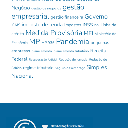
gestão
Negócio
gestão de negócios
empresarial
Governo
gestão financeira
imposto de renda
INSS
Impostos
Linha de
ICMS
ISS
Medida Provisória
MEI
crédito
Ministério da
Pandemia
MP
pequenas
Econômia
MP 936
Receita
empresas
planejamento
planejamento tributário
Federal
Redução de jornada
Redução de
Recuperação Judicial
Simples
regime tributário
Salário
Seguro-desemprego
Nacional