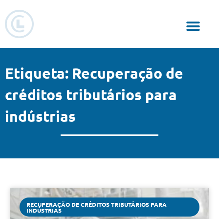
Responsabilidade Social
Etiqueta: Recuperação de
créditos tributários para
indústrias
RECUPERAÇÃO DE CRÉDITOS TRIBUTÁRIOS PARA
INDÚSTRIAS