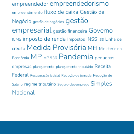
empreendedorismo
empreendedor
fluxo de caixa
Gestão de
empreendimento
gestão
Negócio
gestão de negócios
empresarial
Governo
gestão financeira
imposto de renda
INSS
Impostos
Linha de
ICMS
ISS
Medida Provisória
MEI
crédito
Ministério da
Pandemia
MP
pequenas
Econômia
MP 936
Receita
empresas
planejamento
planejamento tributário
Federal
Redução de jornada
Redução de
Recuperação Judicial
Simples
regime tributário
Salário
Seguro-desemprego
Nacional