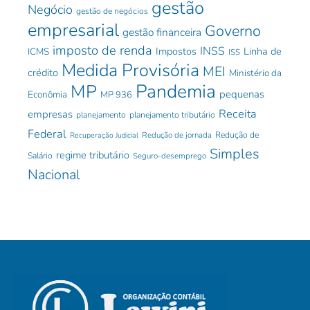
gestão
Negócio
gestão de negócios
empresarial
Governo
gestão financeira
imposto de renda
INSS
Impostos
Linha de
ICMS
ISS
Medida Provisória
MEI
crédito
Ministério da
Pandemia
MP
pequenas
Econômia
MP 936
Receita
empresas
planejamento
planejamento tributário
Federal
Redução de jornada
Redução de
Recuperação Judicial
Simples
regime tributário
Salário
Seguro-desemprego
Nacional