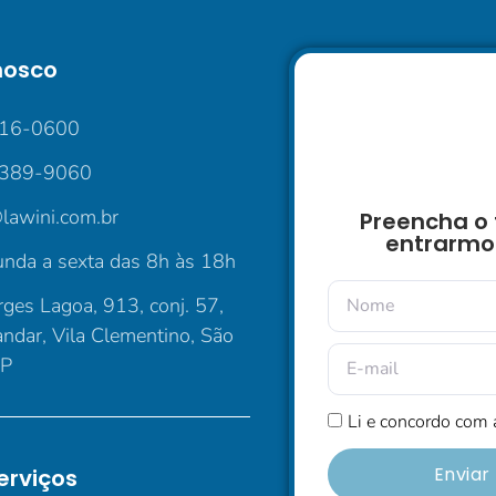
nosco
016-0600
5389-9060
lawini.com.br
Preencha o 
entrarmo
nda a sexta das 8h às 18h
ges Lagoa, 913, conj. 57,
andar, Vila Clementino, São
SP
Li e concordo com
Envia
erviços