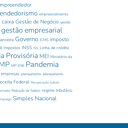
mpreendedor
endedorismo
empreendimento
 caixa
Gestão de Negócio
gestão
gestão empresarial
Governo
imposto
nanceira
ICMS
a
INSS
Impostos
Linha de crédito
ISS
a Provisória
MEI
Ministério da
Pandemia
MP
MP 936
 empresas
planejamento
planejamento
eceita Federal
Recuperação Judicial
regime tributário
jornada
Redução de Salário
Simples Nacional
emprego