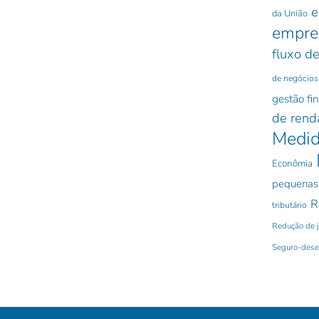
e
da União
empre
fluxo de
de negócios
gestão fi
de rend
Medid
Econômia
pequenas
R
tributário
Redução de 
Seguro-des