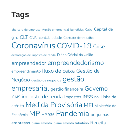
Tags
Capital de
abertura de empresa
Auxílio emergencial
benefícios
Caixa
CLT
giro
contabilidade
CNPJ
Contrato de trabalho
Coronavírus
COVID-19
Crise
Diário Oficial da União
declaração de imposto de renda
empreendedorismo
empreendedor
fluxo de caixa
Gestão de
empreendimento
gestão
Negócio
gestão de negócios
empresarial
Governo
gestão financeira
imposto de renda
INSS
Impostos
Linha de
ICMS
ISS
Medida Provisória
MEI
crédito
Ministério da
Pandemia
MP
pequenas
Econômia
MP 936
Receita
empresas
planejamento
planejamento tributário