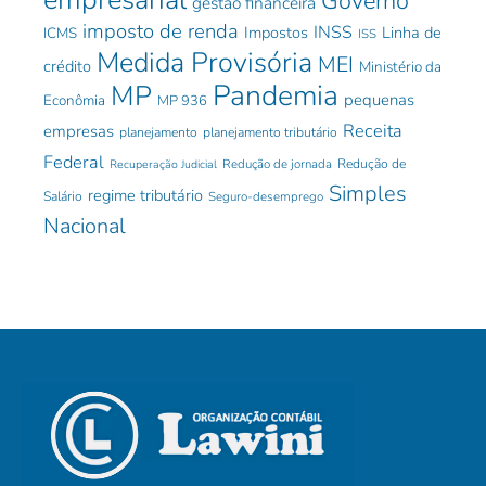
Governo
gestão financeira
imposto de renda
INSS
Impostos
Linha de
ICMS
ISS
Medida Provisória
MEI
crédito
Ministério da
Pandemia
MP
pequenas
Econômia
MP 936
Receita
empresas
planejamento
planejamento tributário
Federal
Redução de jornada
Redução de
Recuperação Judicial
Simples
regime tributário
Salário
Seguro-desemprego
Nacional