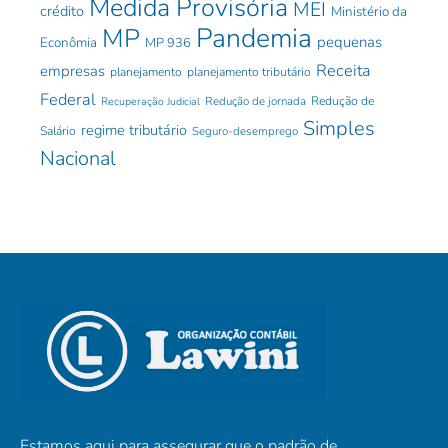
Medida Provisória
MEI
crédito
Ministério da
Pandemia
MP
pequenas
Econômia
MP 936
Receita
empresas
planejamento
planejamento tributário
Federal
Redução de jornada
Redução de
Recuperação Judicial
Simples
regime tributário
Salário
Seguro-desemprego
Nacional
Estamos aqui para assegurar que o padrão de