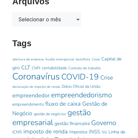
Arquivos
Tags
Capital de
abertura de empresa
Auxílio emergencial
benefícios
Caixa
CLT
giro
contabilidade
CNPJ
Contrato de trabalho
Coronavírus
COVID-19
Crise
Diário Oficial da União
declaração de imposto de renda
empreendedorismo
empreendedor
fluxo de caixa
Gestão de
empreendimento
gestão
Negócio
gestão de negócios
empresarial
Governo
gestão financeira
imposto de renda
INSS
Impostos
Linha de
ICMS
ISS