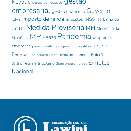
gestão
Negócio
gestão de negócios
empresarial
Governo
gestão financeira
imposto de renda
INSS
Impostos
Linha de
ICMS
ISS
Medida Provisória
MEI
crédito
Ministério da
Pandemia
MP
pequenas
Econômia
MP 936
Receita
empresas
planejamento
planejamento tributário
Federal
Redução de jornada
Redução de
Recuperação Judicial
Simples
regime tributário
Salário
Seguro-desemprego
Nacional