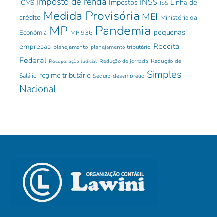
imposto de renda
INSS
Impostos
Linha de
ICMS
ISS
Medida Provisória
MEI
crédito
Ministério da
Pandemia
MP
pequenas
Econômia
MP 936
Receita
empresas
planejamento
planejamento tributário
Federal
Redução de jornada
Redução de
Recuperação Judicial
Simples
regime tributário
Salário
Seguro-desemprego
Nacional