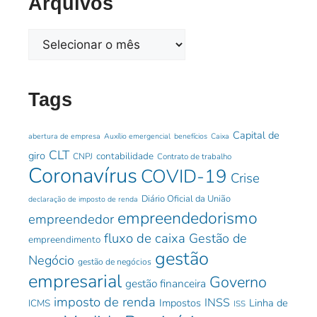
Arquivos
Tags
Capital de
abertura de empresa
Auxílio emergencial
benefícios
Caixa
CLT
giro
contabilidade
CNPJ
Contrato de trabalho
Coronavírus
COVID-19
Crise
Diário Oficial da União
declaração de imposto de renda
empreendedorismo
empreendedor
fluxo de caixa
Gestão de
empreendimento
gestão
Negócio
gestão de negócios
empresarial
Governo
gestão financeira
imposto de renda
INSS
Impostos
Linha de
ICMS
ISS