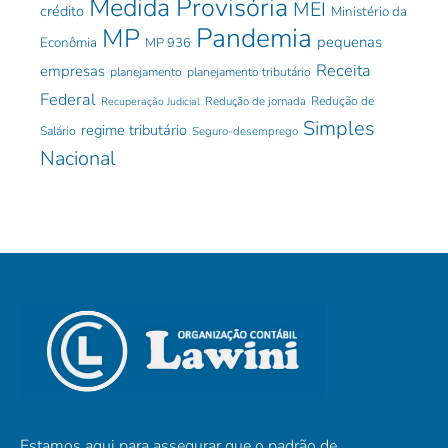
Medida Provisória
MEI
crédito
Ministério da
Pandemia
MP
pequenas
Econômia
MP 936
Receita
empresas
planejamento
planejamento tributário
Federal
Redução de jornada
Redução de
Recuperação Judicial
Simples
regime tributário
Salário
Seguro-desemprego
Nacional
Estamos aqui para assegurar que o padrão de