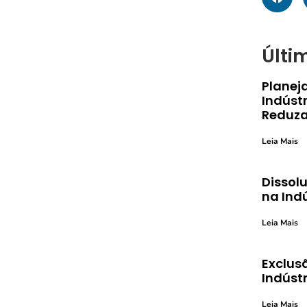
Últi
Planej
Indústr
Reduza
Leia Mais
Dissolu
na Ind
Leia Mais
Exclusã
Indústr
Leia Mais