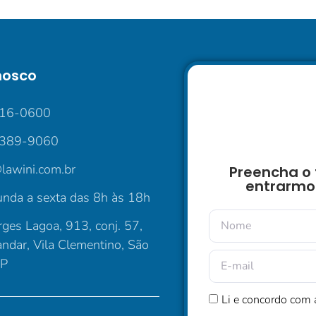
nosco
016-0600
5389-9060
lawini.com.br
Preencha o 
entrarmo
nda a sexta das 8h às 18h
ges Lagoa, 913, conj. 57,
andar, Vila Clementino, São
SP
Li e concordo com