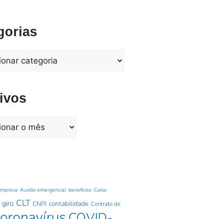
gorias
ivos
empresa
Auxílio emergencial
benefícios
Caixa
CLT
 giro
contabilidade
CNPJ
Contrato de
oronavírus
COVID-