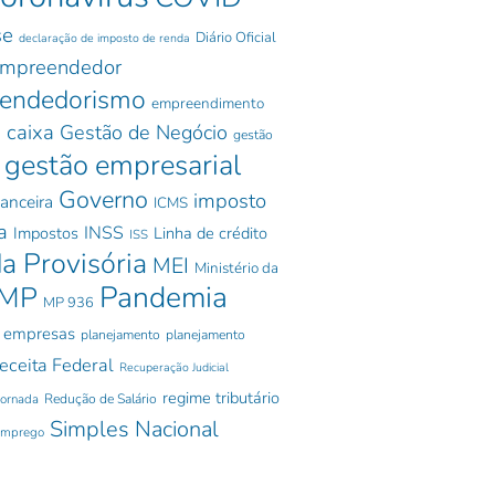
se
Diário Oficial
declaração de imposto de renda
mpreendedor
endedorismo
empreendimento
 caixa
Gestão de Negócio
gestão
gestão empresarial
Governo
imposto
nanceira
ICMS
a
INSS
Impostos
Linha de crédito
ISS
a Provisória
MEI
Ministério da
Pandemia
MP
MP 936
 empresas
planejamento
planejamento
eceita Federal
Recuperação Judicial
regime tributário
jornada
Redução de Salário
Simples Nacional
emprego