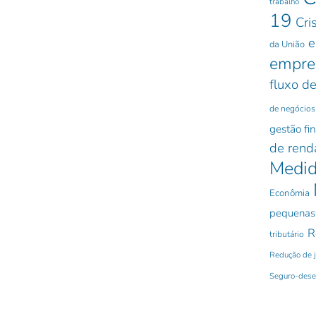
trabalho
19
Cri
e
da União
empre
fluxo de
de negócios
gestão fi
de rend
Medid
Econômia
pequenas
R
tributário
Redução de 
Seguro-des