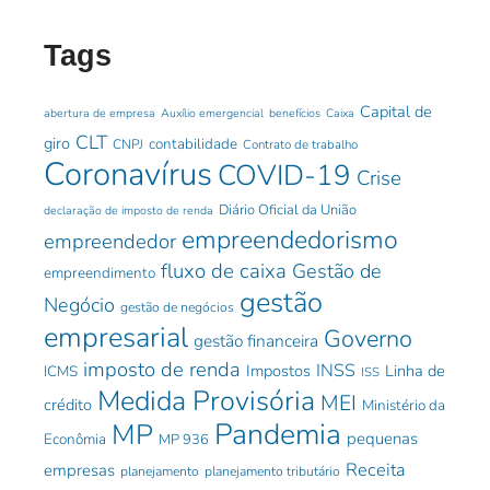
Tags
Capital de
abertura de empresa
Auxílio emergencial
benefícios
Caixa
CLT
giro
contabilidade
CNPJ
Contrato de trabalho
Coronavírus
COVID-19
Crise
Diário Oficial da União
declaração de imposto de renda
empreendedorismo
empreendedor
fluxo de caixa
Gestão de
empreendimento
gestão
Negócio
gestão de negócios
empresarial
Governo
gestão financeira
imposto de renda
INSS
Impostos
Linha de
ICMS
ISS
Medida Provisória
MEI
crédito
Ministério da
Pandemia
MP
pequenas
Econômia
MP 936
Receita
empresas
planejamento
planejamento tributário