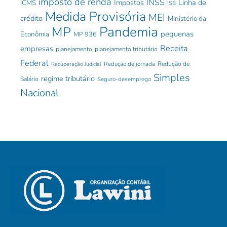
imposto de renda
INSS
Impostos
Linha de
ICMS
ISS
Medida Provisória
MEI
crédito
Ministério da
Pandemia
MP
pequenas
Econômia
MP 936
Receita
empresas
planejamento
planejamento tributário
Federal
Redução de jornada
Redução de
Recuperação Judicial
Simples
regime tributário
Salário
Seguro-desemprego
Nacional