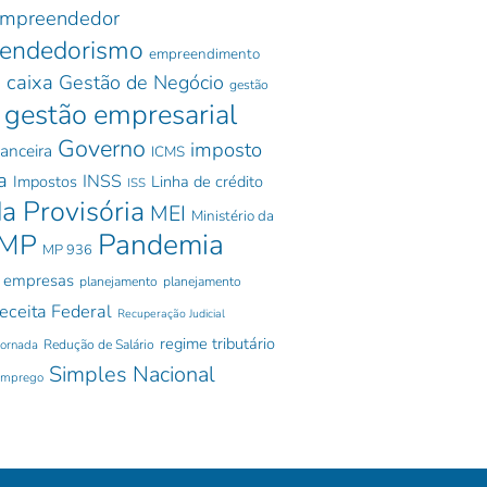
mpreendedor
endedorismo
empreendimento
 caixa
Gestão de Negócio
gestão
gestão empresarial
Governo
imposto
nanceira
ICMS
a
INSS
Impostos
Linha de crédito
ISS
a Provisória
MEI
Ministério da
Pandemia
MP
MP 936
 empresas
planejamento
planejamento
eceita Federal
Recuperação Judicial
regime tributário
jornada
Redução de Salário
Simples Nacional
emprego