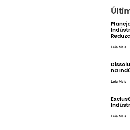
Últi
Planej
Indústr
Reduza
Leia Mais
Dissolu
na Ind
Leia Mais
Exclusã
Indústr
Leia Mais