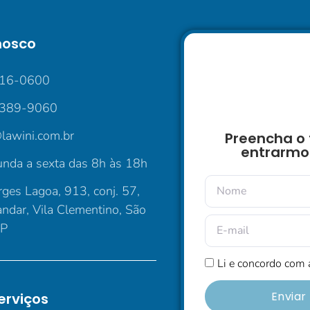
nosco
016-0600
5389-9060
lawini.com.br
Preencha o 
entrarmo
nda a sexta das 8h às 18h
ges Lagoa, 913, conj. 57,
andar, Vila Clementino, São
SP
Li e concordo com
Envia
erviços