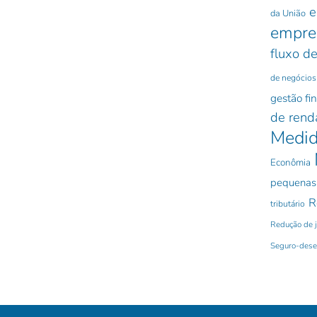
e
da União
empre
fluxo de
de negócios
gestão fi
de rend
Medid
Econômia
pequenas
R
tributário
Redução de 
Seguro-des