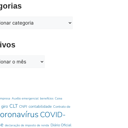
gorias
ivos
empresa
Auxílio emergencial
benefícios
Caixa
CLT
 giro
contabilidade
CNPJ
Contrato de
oronavírus
COVID-
se
Diário Oficial
declaração de imposto de renda