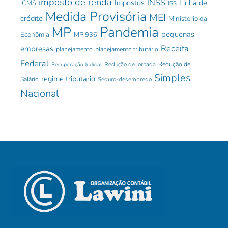
imposto de renda
INSS
Impostos
Linha de
ICMS
ISS
Medida Provisória
MEI
crédito
Ministério da
Pandemia
MP
pequenas
Econômia
MP 936
Receita
empresas
planejamento
planejamento tributário
Federal
Redução de jornada
Redução de
Recuperação Judicial
Simples
regime tributário
Salário
Seguro-desemprego
Nacional