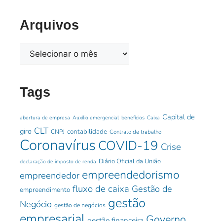
Arquivos
Tags
Capital de
abertura de empresa
Auxílio emergencial
benefícios
Caixa
CLT
giro
contabilidade
CNPJ
Contrato de trabalho
Coronavírus
COVID-19
Crise
Diário Oficial da União
declaração de imposto de renda
empreendedorismo
empreendedor
fluxo de caixa
Gestão de
empreendimento
gestão
Negócio
gestão de negócios
empresarial
Governo
gestão financeira