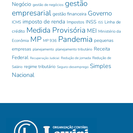
gestão
Negócio
gestão de negócios
empresarial
Governo
gestão financeira
imposto de renda
INSS
Impostos
Linha de
ICMS
ISS
Medida Provisória
MEI
crédito
Ministério da
Pandemia
MP
pequenas
Econômia
MP 936
Receita
empresas
planejamento
planejamento tributário
Federal
Redução de jornada
Redução de
Recuperação Judicial
Simples
regime tributário
Salário
Seguro-desemprego
Nacional