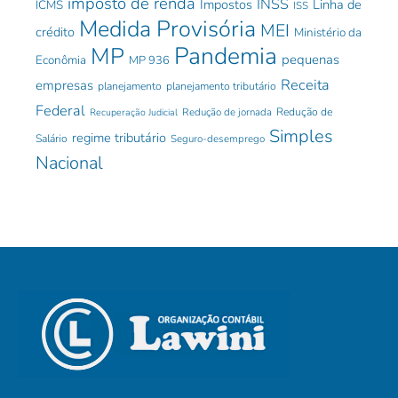
imposto de renda
INSS
Impostos
Linha de
ICMS
ISS
Medida Provisória
MEI
crédito
Ministério da
Pandemia
MP
pequenas
Econômia
MP 936
Receita
empresas
planejamento
planejamento tributário
Federal
Redução de jornada
Redução de
Recuperação Judicial
Simples
regime tributário
Salário
Seguro-desemprego
Nacional