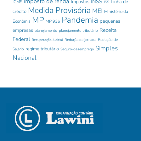
imposto de renda
INSS
Impostos
Linha de
ICMS
ISS
Medida Provisória
MEI
crédito
Ministério da
Pandemia
MP
pequenas
Econômia
MP 936
Receita
empresas
planejamento
planejamento tributário
Federal
Redução de jornada
Redução de
Recuperação Judicial
Simples
regime tributário
Salário
Seguro-desemprego
Nacional