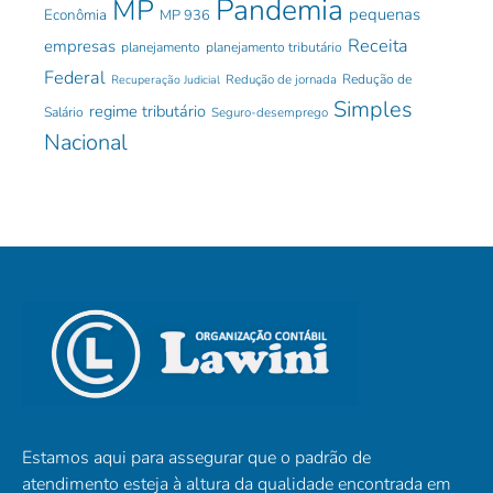
Pandemia
MP
pequenas
Econômia
MP 936
Receita
empresas
planejamento
planejamento tributário
Federal
Redução de jornada
Redução de
Recuperação Judicial
Simples
regime tributário
Salário
Seguro-desemprego
Nacional
Estamos aqui para assegurar que o padrão de
atendimento esteja à altura da qualidade encontrada em