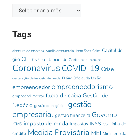
Tags
Capital de
abertura de empresa
Auxílio emergencial
benefícios
Caixa
CLT
giro
contabilidade
CNPJ
Contrato de trabalho
Coronavírus
COVID-19
Crise
Diário Oficial da União
declaração de imposto de renda
empreendedorismo
empreendedor
fluxo de caixa
Gestão de
empreendimento
gestão
Negócio
gestão de negócios
empresarial
Governo
gestão financeira
imposto de renda
INSS
Impostos
Linha de
ICMS
ISS
Medida Provisória
MEI
crédito
Ministério da