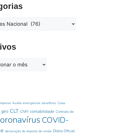
gorias
ivos
empresa
Auxílio emergencial
benefícios
Caixa
CLT
 giro
contabilidade
CNPJ
Contrato de
oronavírus
COVID-
se
Diário Oficial
declaração de imposto de renda