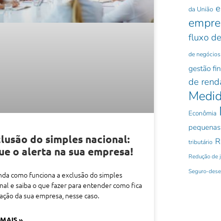
e
da União
empre
fluxo de
de negócios
gestão fi
de rend
Medid
Econômia
pequenas
lusão do simples nacional:
R
tributário
ue o alerta na sua empresa!
Redução de 
Seguro-des
da como funciona a exclusão do simples
nal e saiba o que fazer para entender como fica
uação da sua empresa, nesse caso.
 MAIS »