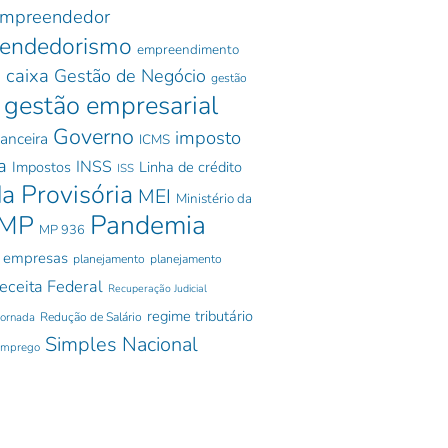
mpreendedor
endedorismo
empreendimento
 caixa
Gestão de Negócio
gestão
gestão empresarial
Governo
imposto
nanceira
ICMS
a
INSS
Impostos
Linha de crédito
ISS
a Provisória
MEI
Ministério da
Pandemia
MP
MP 936
 empresas
planejamento
planejamento
eceita Federal
Recuperação Judicial
regime tributário
jornada
Redução de Salário
Simples Nacional
emprego