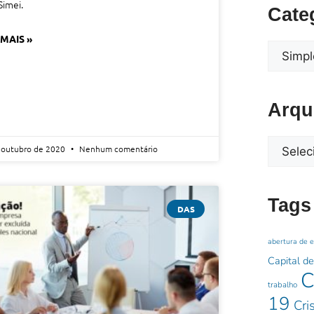
Simei.
Cate
 MAIS »
Arqu
 outubro de 2020
Nenhum comentário
Tags
DAS
abertura de 
Capital de
C
trabalho
19
Cri