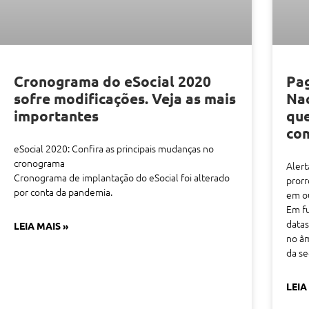
Cronograma do eSocial 2020
Pag
sofre modificações. Veja as mais
Nac
importantes
que
co
eSocial 2020: Confira as principais mudanças no
cronograma
Alert
Cronograma de implantação do eSocial foi alterado
pror
por conta da pandemia.
em o
Em fu
datas
LEIA MAIS »
no âm
da se
LEIA