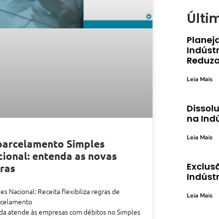
Últi
Planej
Indústr
Reduza
Leia Mais
Dissolu
na Ind
Leia Mais
parcelamento Simples
ional: entenda as novas
Exclusã
ras
Indústr
es Nacional: Receita flexibiliza regras de
Leia Mais
rcelamento
da atende às empresas com débitos no Simples